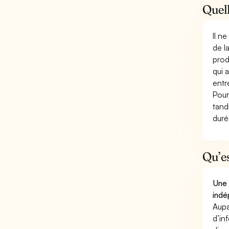
Quell
Il n
de l
prod
qui 
entr
Pour
tand
duré
Qu’e
Une 
indé
Aupa
d’in