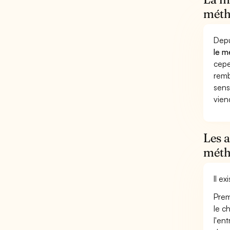
méth
Depu
le m
cepe
remb
sens
vien
Les 
méth
Il e
Prem
le c
l'en