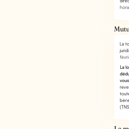
dire
hora
Mutu
La t
juri
févri
La l
dédu
vous
reve
tout
béné
(TNS
La mu