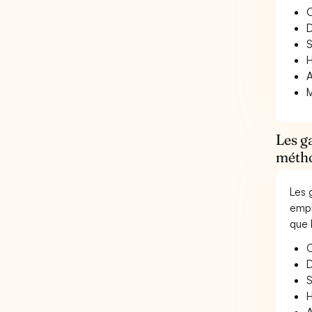
O
D
S
H
A
M
Les g
méth
Les 
empl
que 
O
D
S
H