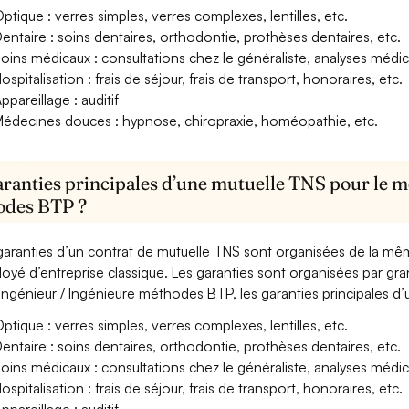
ptique : verres simples, verres complexes, lentilles, etc.
entaire : soins dentaires, orthodontie, prothèses dentaires, etc.
oins médicaux : consultations chez le généraliste, analyses méd
ospitalisation : frais de séjour, frais de transport, honoraires, etc.
ppareillage : auditif
édecines douces : hypnose, chiropraxie, homéopathie, etc.
aranties principales d’une mutuelle TNS pour le m
odes BTP ?
garanties d’un contrat de mutuelle TNS sont organisées de la mê
oyé d’entreprise classique. Les garanties sont organisées par gr
Ingénieur / Ingénieure méthodes BTP, les garanties principales d’
ptique : verres simples, verres complexes, lentilles, etc.
entaire : soins dentaires, orthodontie, prothèses dentaires, etc.
oins médicaux : consultations chez le généraliste, analyses méd
ospitalisation : frais de séjour, frais de transport, honoraires, etc.