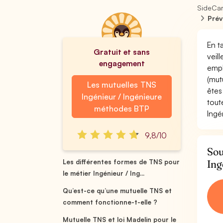
SideCa
Prév
En t
Gratuit et sans
veil
engagement
empl
(mut
Les mutuelles TNS
êtes
Ingénieur / Ingénieure
tout
méthodes BTP
Ingé
9,8/10
Sou
Ing
Les différentes formes de TNS pour
le métier Ingénieur / Ing...
Qu’est-ce qu’une mutuelle TNS et
comment fonctionne-t-elle ?
Mutuelle TNS et loi Madelin pour le