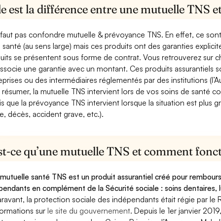
e est la différence entre une mutuelle TNS 
e faut pas confondre mutuelle & prévoyance TNS. En effet, ce son
a santé (au sens large) mais ces produits ont des garanties explici
uits se présentent sous forme de contrat. Vous retrouverez sur c
associe une garantie avec un montant. Ces produits assurantiels s
eprises ou des intermédiaires réglementés par des institutions (l’Au
 résumer, la mutuelle TNS intervient lors de vos soins de santé c
is que la prévoyance TNS intervient lorsque la situation est plus 
e, décès, accident grave, etc.).
st-ce qu’une mutuelle TNS et comment foncti
mutuelle santé TNS est un produit assurantiel créé pour rembourse
pendants en complément de la Sécurité sociale : soins dentaires, lu
ravant, la protection sociale des indépendants était régie par le 
formations sur
le site du gouvernement
. Depuis le 1er janvier 201