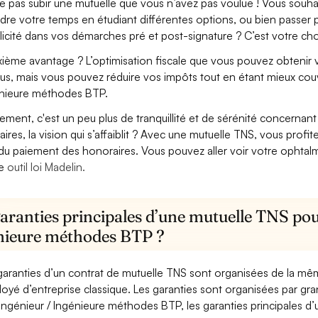
e pas subir une mutuelle que vous n’avez pas voulue ! Vous souha
dre votre temps en étudiant différentes options, ou bien passer p
licité dans vos démarches pré et post-signature ? C’est votre cho
ième avantage ? L’optimisation fiscale que vous pouvez obtenir via
us, mais vous pouvez réduire vos impôts tout en étant mieux couv
nieure méthodes BTP.
lement, c'est un peu plus de tranquillité et de sérénité concerna
aires, la vision qui s’affaiblit ? Avec une mutuelle TNS, vous pro
 du paiement des honoraires. Vous pouvez aller voir votre ophta
re
outil loi Madelin.
aranties principales d’une mutuelle TNS pou
nieure méthodes BTP ?
garanties d’un contrat de mutuelle TNS sont organisées de la mê
oyé d’entreprise classique. Les garanties sont organisées par gr
Ingénieur / Ingénieure méthodes BTP, les garanties principales d’