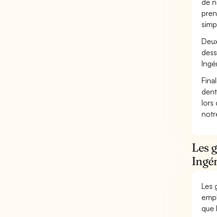
de n
pren
simp
Deux
dess
Ingé
Fina
dent
lors
not
Les g
Ingé
Les 
empl
que 