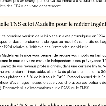
ctement pris en charge par leur Caisse Primaire d’Assurance Mala
ires des CPAM de votre département.
elle TNS et loi Madelin pour le métier Ingé
oute première version de la loi Madelin a été promulguée en 1994
diques et des amendements abrogés ou modifiés sur le site de Lég
er 1994 relative à l’initiative et à l’entreprise individuelle
oi Madelin en France vous permet de réduire vos impôts en tant 
isant le coût de votre mutuelle indépendant et/ou prévoyance TN
 payez de vos revenus professionnels, dans une certaine limite.
V
nu professionnel imposable, plus 7 % du plafond annuel de la Sécu
efois plafonné à 3 % de huit fois le PASS (Plafond annuel de la Sé
ficier d'avantages fiscaux lorsque vous choisissez ces options de 
).
Découvrir plus d’informations sur le PASS ou le PMSS.
tuelle TNS est-elle obligatoire pour le méti