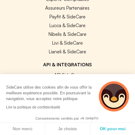
Assureurs Partenaires
Payfit & SideCare
Lucca & SideCare
Nibelis & SideCare
Livi & SideCare
Lianeli & SideCare
API & INTEGRATIONS
API SideCare
Les SIRH / Systèmes de paie connectés
SideCare utilise des cookies afin de vous offrir la
meilleure expérience possible. En poursuivant la
navigation, vous acceptez notre politique.
A PROPOS
2 personnes
Lire la politique de confidentialité
consultent
Se connecter
actuellement cette
Consentements certifiés par
Centre d'aide
page
Politique de cookies
Non merci
Je choisis
OK pour moi
Nous contacter