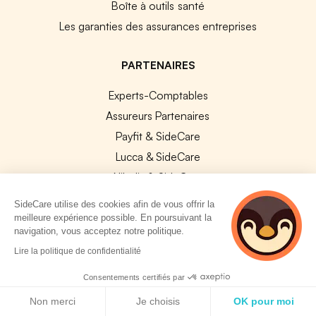
Boîte à outils santé
Les garanties des assurances entreprises
PARTENAIRES
Experts-Comptables
Assureurs Partenaires
Payfit & SideCare
Lucca & SideCare
Nibelis & SideCare
Livi & SideCare
SideCare utilise des cookies afin de vous offrir la
Lianeli & SideCare
meilleure expérience possible. En poursuivant la
navigation, vous acceptez notre politique.
API & INTEGRATIONS
2 personnes
Lire la politique de confidentialité
consultent
API SideCare
actuellement cette
Consentements certifiés par
page
Les SIRH / Systèmes de paie connectés
Politique de cookies
Non merci
Je choisis
OK pour moi