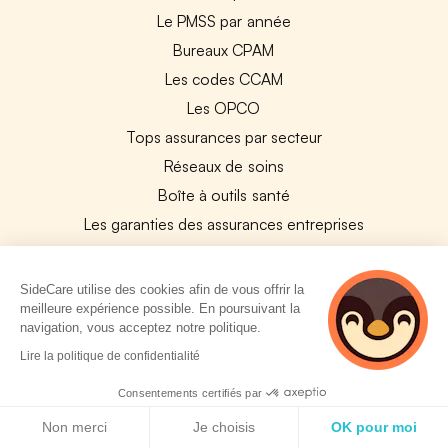
Le PMSS par année
Bureaux CPAM
Les codes CCAM
Les OPCO
Tops assurances par secteur
Réseaux de soins
Boîte à outils santé
Les garanties des assurances entreprises
PARTENAIRES
SideCare utilise des cookies afin de vous offrir la
meilleure expérience possible. En poursuivant la
Experts-Comptables
navigation, vous acceptez notre politique.
Assureurs Partenaires
2 personnes
Lire la politique de confidentialité
consultent
Payfit & SideCare
actuellement cette
Consentements certifiés par
Lucca & SideCare
page
Politique de cookies
Non merci
Je choisis
OK pour moi
Nibelis & SideCare