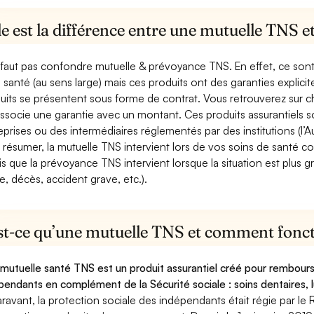
e est la différence entre une mutuelle TNS 
e faut pas confondre mutuelle & prévoyance TNS. En effet, ce son
a santé (au sens large) mais ces produits ont des garanties explici
uits se présentent sous forme de contrat. Vous retrouverez sur c
associe une garantie avec un montant. Ces produits assurantiels s
eprises ou des intermédiaires réglementés par des institutions (l’Au
 résumer, la mutuelle TNS intervient lors de vos soins de santé c
is que la prévoyance TNS intervient lorsque la situation est plus 
e, décès, accident grave, etc.).
st-ce qu’une mutuelle TNS et comment foncti
mutuelle santé TNS est un produit assurantiel créé pour rembourse
pendants en complément de la Sécurité sociale : soins dentaires, lu
ravant, la protection sociale des indépendants était régie par le 