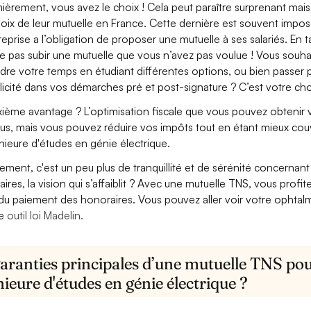
ièrement, vous avez le choix ! Cela peut paraître surprenant mais 
hoix de leur mutuelle en France. Cette dernière est souvent imposé
treprise a l’obligation de proposer une mutuelle à ses salariés. En
e pas subir une mutuelle que vous n’avez pas voulue ! Vous souha
dre votre temps en étudiant différentes options, ou bien passer p
licité dans vos démarches pré et post-signature ? C’est votre cho
ième avantage ? L’optimisation fiscale que vous pouvez obtenir via
us, mais vous pouvez réduire vos impôts tout en étant mieux couv
nieure d'études en génie électrique.
lement, c'est un peu plus de tranquillité et de sérénité concerna
aires, la vision qui s’affaiblit ? Avec une mutuelle TNS, vous pro
 du paiement des honoraires. Vous pouvez aller voir votre ophta
re
outil loi Madelin.
aranties principales d’une mutuelle TNS pou
ieure d'études en génie électrique ?