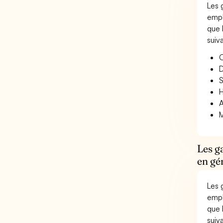
Les 
empl
que 
suiv
O
D
S
H
A
M
Les g
en gé
Les 
empl
que 
suiv