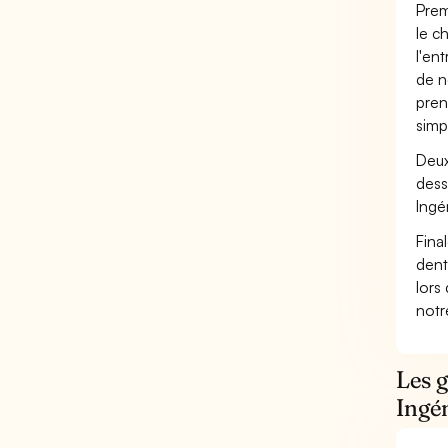
Prem
le c
l'en
de n
pren
simp
Deux
dess
Ingé
Fina
dent
lors
not
Les g
Ingén