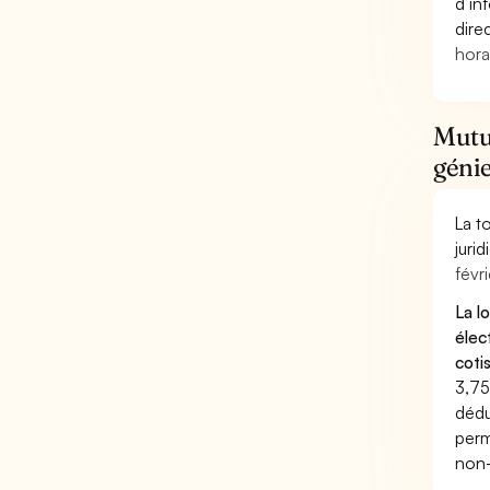
d’in
dire
hora
Mutue
génie
La t
juri
févri
La l
élec
coti
3,75
dédu
perm
non-