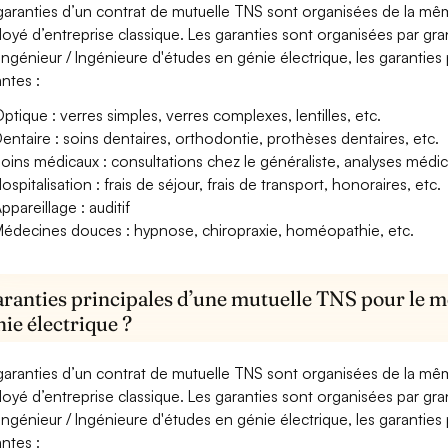
garanties d’un contrat de mutuelle TNS sont organisées de la mê
oyé d’entreprise classique. Les garanties sont organisées par gr
Ingénieur / Ingénieure d'études en génie électrique, les garanties
antes :
ptique : verres simples, verres complexes, lentilles, etc.
entaire : soins dentaires, orthodontie, prothèses dentaires, etc.
oins médicaux : consultations chez le généraliste, analyses méd
ospitalisation : frais de séjour, frais de transport, honoraires, etc.
ppareillage : auditif
édecines douces : hypnose, chiropraxie, homéopathie, etc.
aranties principales d’une mutuelle TNS pour le m
nie électrique ?
garanties d’un contrat de mutuelle TNS sont organisées de la mê
oyé d’entreprise classique. Les garanties sont organisées par gr
Ingénieur / Ingénieure d'études en génie électrique, les garanties
antes :