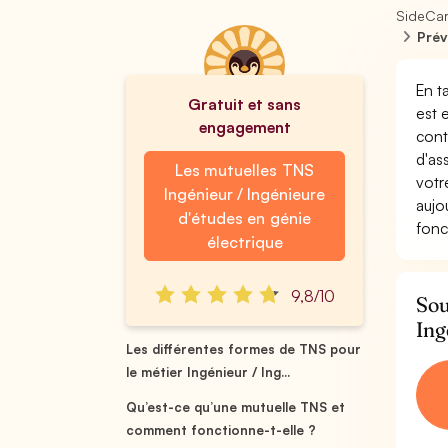
SideCa
Prév
En t
Gratuit et sans
est 
engagement
cont
d'as
Les mutuelles TNS
votr
Ingénieur / Ingénieure
aujo
d'études en génie
fonc
électrique
9,8/10
Sou
Ing
Les différentes formes de TNS pour
le métier Ingénieur / Ing...
Qu’est-ce qu’une mutuelle TNS et
comment fonctionne-t-elle ?