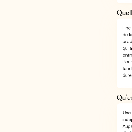
Quell
Il n
de l
prod
qui 
entr
Pour
tand
duré
Qu’e
Une 
indé
Aupa