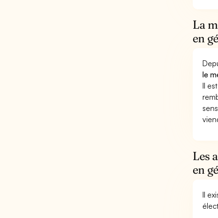
La mu
en gé
Depu
le m
Il e
remb
sens
vien
Les a
en gé
Il e
élec