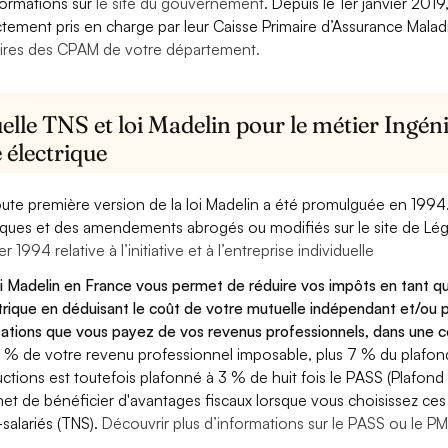
formations sur
le site du gouvernement
. Depuis le 1er janvier 201
ctement pris en charge par leur Caisse Primaire d’Assurance Mala
ires des CPAM de votre département.
lle TNS et loi Madelin pour le métier Ingéni
 électrique
oute première version de la loi Madelin a été promulguée en 1994
diques et des amendements abrogés ou modifiés sur le site de Lég
er 1994 relative à l’initiative et à l’entreprise individuelle
oi Madelin en France vous permet de réduire vos impôts en tant qu
trique en déduisant le coût de votre mutuelle indépendant et/ou
sations que vous payez de vos revenus professionnels, dans une ce
 % de votre revenu professionnel imposable, plus 7 % du plafond 
ctions est toutefois plafonné à 3 % de huit fois le PASS (Plafond 
et de bénéficier d'avantages fiscaux lorsque vous choisissez ces 
salariés (TNS).
Découvrir plus d’informations sur le PASS ou le P