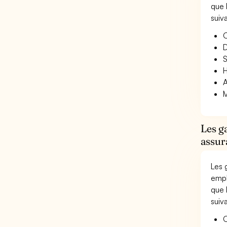
que 
suiv
O
D
S
H
A
M
Les g
assur
Les 
empl
que 
suiv
O