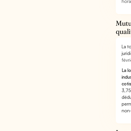
hora
Mutue
quali
La t
juri
févri
La l
indu
coti
3,75
dédu
perm
non-