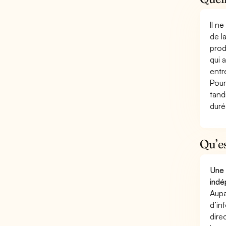
Il n
de l
prod
qui 
entr
Pour
tand
duré
Qu’e
Une 
indé
Aupa
d’in
dire