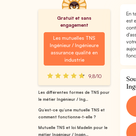
En t
Gratuit et sans
est 
engagement
cont
d'as
Les mutuelles TNS
votr
Ingénieur / Ingénieure
aujo
assurance qualité en
fonc
industrie
9,8/10
Sou
Ing
Les différentes formes de TNS pour
le métier Ingénieur / Ing...
Qu’est-ce qu’une mutuelle TNS et
comment fonctionne-t-elle ?
Mutuelle TNS et loi Madelin pour le
métier Ingénieur / Ingén...