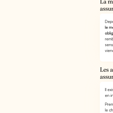
La mu
assur
Depu
le m
obli
remb
sens
vien
Les 
assur
Il e
en i
Prem
le c