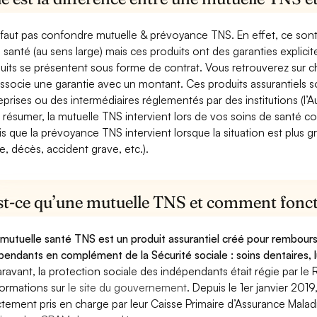
e faut pas confondre mutuelle & prévoyance TNS. En effet, ce son
a santé (au sens large) mais ces produits ont des garanties explici
uits se présentent sous forme de contrat. Vous retrouverez sur c
associe une garantie avec un montant. Ces produits assurantiels s
eprises ou des intermédiaires réglementés par des institutions (l’Au
 résumer, la mutuelle TNS intervient lors de vos soins de santé c
is que la prévoyance TNS intervient lorsque la situation est plus 
e, décès, accident grave, etc.).
st-ce qu’une mutuelle TNS et comment foncti
mutuelle santé TNS est un produit assurantiel créé pour rembourse
pendants en complément de la Sécurité sociale : soins dentaires, lu
ravant, la protection sociale des indépendants était régie par le 
formations sur
le site du gouvernement
. Depuis le 1er janvier 201
ctement pris en charge par leur Caisse Primaire d’Assurance Mala