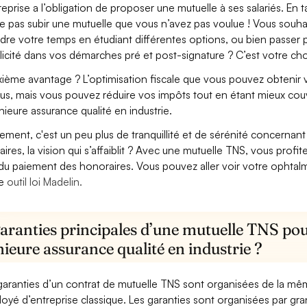
treprise a l’obligation de proposer une mutuelle à ses salariés. En
e pas subir une mutuelle que vous n’avez pas voulue ! Vous souha
dre votre temps en étudiant différentes options, ou bien passer p
licité dans vos démarches pré et post-signature ? C’est votre cho
ième avantage ? L’optimisation fiscale que vous pouvez obtenir via
us, mais vous pouvez réduire vos impôts tout en étant mieux couv
nieure assurance qualité en industrie.
lement, c'est un peu plus de tranquillité et de sérénité concerna
aires, la vision qui s’affaiblit ? Avec une mutuelle TNS, vous pro
 du paiement des honoraires. Vous pouvez aller voir votre ophta
re
outil loi Madelin.
aranties principales d’une mutuelle TNS pou
ieure assurance qualité en industrie ?
garanties d’un contrat de mutuelle TNS sont organisées de la mê
oyé d’entreprise classique. Les garanties sont organisées par gr