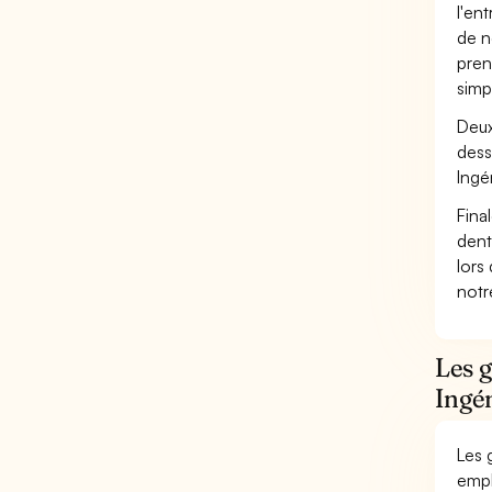
l'en
de n
pren
simp
Deux
dess
Ingé
Fina
dent
lors
not
Les g
Ingén
Les 
empl