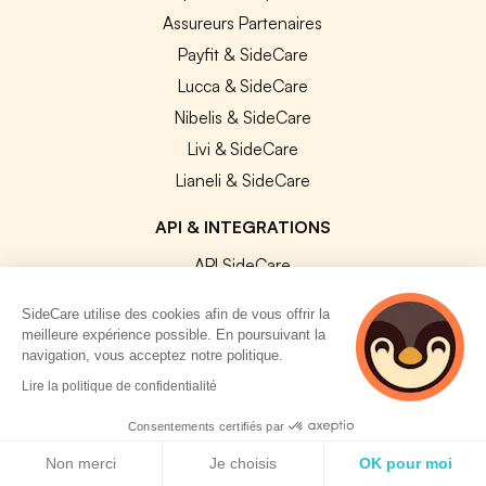
Assureurs Partenaires
Payfit & SideCare
Lucca & SideCare
Nibelis & SideCare
Livi & SideCare
Lianeli & SideCare
API & INTEGRATIONS
API SideCare
Les SIRH / Systèmes de paie connectés
SideCare utilise des cookies afin de vous offrir la
meilleure expérience possible. En poursuivant la
A PROPOS
navigation, vous acceptez notre politique.
2 personnes
Lire la politique de confidentialité
Se connecter
consultent
actuellement cette
Consentements certifiés par
Centre d'aide
page
Politique de cookies
Nous contacter
Non merci
Je choisis
OK pour moi