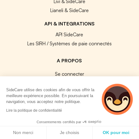
Livi & SideCare
Lianeli & SideCare
API & INTEGRATIONS
API SideCare
Les SIRH / Systèmes de paie connectés
A PROPOS
Se connecter
Centre d'aide
SideCare utilise des cookies afin de vous offrir la
Nous contacter
meilleure expérience possible. En poursuivant la
Notre équipe
navigation, vous acceptez notre politique.
2 personnes
Témoignages
Lire la politique de confidentialité
consultent
Travailler chez SideCare
actuellement cette
Consentements certifiés par
Mentions légales
page
Politique de cookies
Non merci
Je choisis
OK pour moi
CGU & RGPD