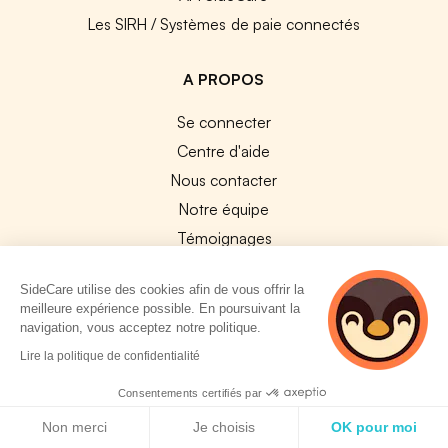
Les SIRH / Systèmes de paie connectés
A PROPOS
Se connecter
Centre d'aide
Nous contacter
Notre équipe
Témoignages
Travailler chez SideCare
SideCare utilise des cookies afin de vous offrir la
Mentions légales
meilleure expérience possible. En poursuivant la
CGU & RGPD
navigation, vous acceptez notre politique.
2 personnes
Cookies
Lire la politique de confidentialité
consultent
actuellement cette
Consentements certifiés par
NOS APPS
page
Politique de cookies
Non merci
Je choisis
OK pour moi
App Store