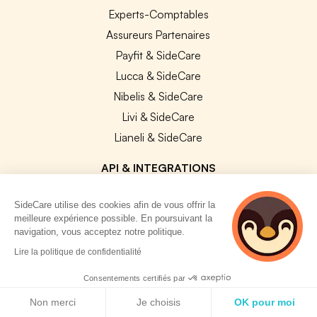
Experts-Comptables
Assureurs Partenaires
Payfit & SideCare
Lucca & SideCare
Nibelis & SideCare
Livi & SideCare
Lianeli & SideCare
API & INTEGRATIONS
API SideCare
SideCare utilise des cookies afin de vous offrir la
Les SIRH / Systèmes de paie connectés
meilleure expérience possible. En poursuivant la
navigation, vous acceptez notre politique.
2 personnes
A PROPOS
Lire la politique de confidentialité
consultent
actuellement cette
Consentements certifiés par
Se connecter
page
Politique de cookies
Centre d'aide
Non merci
Je choisis
OK pour moi