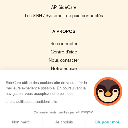
API SideCare
Les SIRH / Systèmes de paie connectés
A PROPOS
Se connecter
Centre d'aide
Nous contacter
Notre équipe
Témoignages
SideCare utilise des cookies afin de vous offrir la
Travailler chez SideCare
meilleure expérience possible. En poursuivant la
Mentions légales
navigation, vous acceptez notre politique.
2 personnes
CGU & RGPD
Lire la politique de confidentialité
consultent
Cookies
actuellement cette
Consentements certifiés par
page
Politique de cookies
NOS APPS
Non merci
Je choisis
OK pour moi