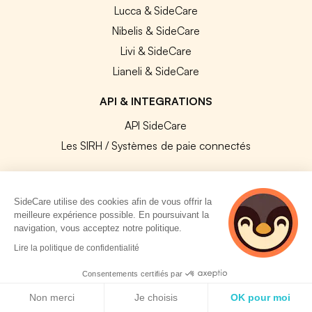
Lucca & SideCare
Nibelis & SideCare
Livi & SideCare
Lianeli & SideCare
API & INTEGRATIONS
API SideCare
Les SIRH / Systèmes de paie connectés
A PROPOS
SideCare utilise des cookies afin de vous offrir la
Se connecter
meilleure expérience possible. En poursuivant la
navigation, vous acceptez notre politique.
Centre d'aide
2 personnes
Lire la politique de confidentialité
Nous contacter
consultent
actuellement cette
Notre équipe
Consentements certifiés par
page
Politique de cookies
Témoignages
Non merci
Je choisis
OK pour moi