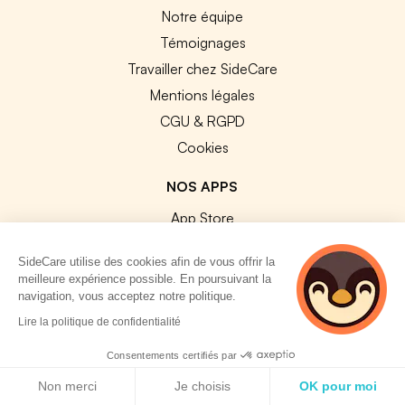
Notre équipe
Témoignages
Travailler chez SideCare
Mentions légales
CGU & RGPD
Cookies
NOS APPS
App Store
Google Play
SideCare utilise des cookies afin de vous offrir la
meilleure expérience possible. En poursuivant la
navigation, vous acceptez notre politique.
2 personnes
Lire la politique de confidentialité
consultent
actuellement cette
© 2026 SideCare. Tous droits réservés.
Consentements certifiés par
page
Politique de cookies
Non merci
Je choisis
OK pour moi