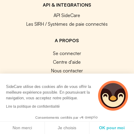
API & INTEGRATIONS
API SideCare
Les SIRH / Systèmes de paie connectés
A PROPOS
Se connecter
Centre d'aide
Nous contacter
Notre équipe
SideCare utilise des cookies afin de vous offrir la
Témoignages
meilleure expérience possible. En poursuivant la
Travailler chez SideCare
navigation, vous acceptez notre politique.
Mentions légales
2 personnes
Lire la politique de confidentialité
consultent
CGU & RGPD
actuellement cette
Consentements certifiés par
Cookies
page
Politique de cookies
Non merci
Je choisis
OK pour moi