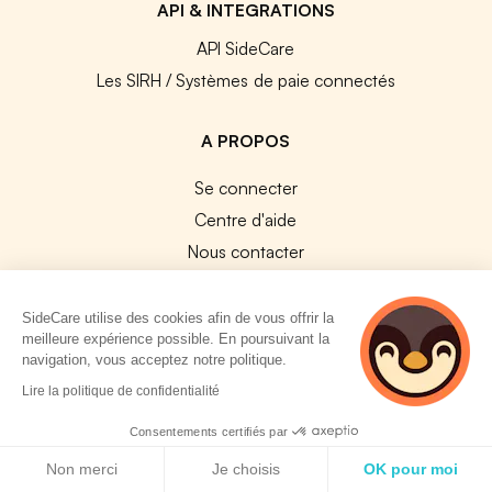
API & INTEGRATIONS
API SideCare
Les SIRH / Systèmes de paie connectés
A PROPOS
Se connecter
Centre d'aide
Nous contacter
Notre équipe
Témoignages
SideCare utilise des cookies afin de vous offrir la
meilleure expérience possible. En poursuivant la
Travailler chez SideCare
navigation, vous acceptez notre politique.
Mentions légales
2 personnes
Lire la politique de confidentialité
consultent
CGU & RGPD
actuellement cette
Consentements certifiés par
Cookies
page
Politique de cookies
Non merci
Je choisis
OK pour moi
NOS APPS