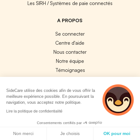
Les SIRH / Systèmes de paie connectés
A PROPOS
Se connecter
Centre d'aide
Nous contacter
Notre équipe
Témoignages
Travailler chez SideCare
Mentions légales
SideCare utilise des cookies afin de vous offrir la
meilleure expérience possible. En poursuivant la
CGU & RGPD
navigation, vous acceptez notre politique.
Cookies
2 personnes
Lire la politique de confidentialité
consultent
NOS APPS
actuellement cette
Consentements certifiés par
page
Politique de cookies
App Store
Non merci
Je choisis
OK pour moi
Google Play