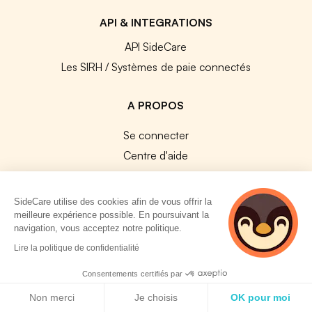
API & INTEGRATIONS
API SideCare
Les SIRH / Systèmes de paie connectés
A PROPOS
Se connecter
Centre d'aide
Nous contacter
Notre équipe
SideCare utilise des cookies afin de vous offrir la
Témoignages
meilleure expérience possible. En poursuivant la
navigation, vous acceptez notre politique.
Travailler chez SideCare
2 personnes
Lire la politique de confidentialité
Mentions légales
consultent
actuellement cette
Consentements certifiés par
CGU & RGPD
page
Politique de cookies
Cookies
Non merci
Je choisis
OK pour moi