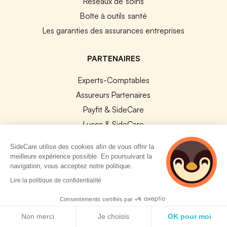
Réseaux de soins
Boîte à outils santé
Les garanties des assurances entreprises
PARTENAIRES
Experts-Comptables
Assureurs Partenaires
Payfit & SideCare
Lucca & SideCare
Nibelis & SideCare
SideCare utilise des cookies afin de vous offrir la
Livi & SideCare
meilleure expérience possible. En poursuivant la
navigation, vous acceptez notre politique.
Lianeli & SideCare
2 personnes
Lire la politique de confidentialité
consultent
API & INTEGRATIONS
actuellement cette
Consentements certifiés par
API SideCare
page
Politique de cookies
Non merci
Je choisis
OK pour moi
Les SIRH / Systèmes de paie connectés