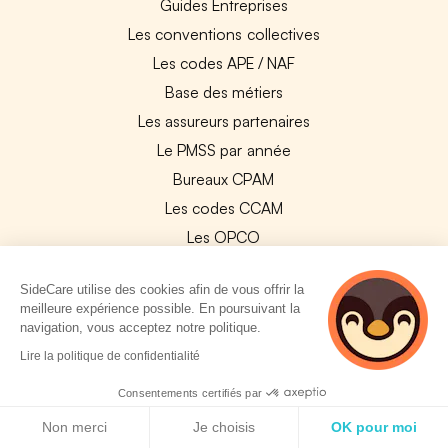
Guides Entreprises
Les conventions collectives
Les codes APE / NAF
Base des métiers
Les assureurs partenaires
Le PMSS par année
Bureaux CPAM
Les codes CCAM
Les OPCO
Tops assurances par secteur
SideCare utilise des cookies afin de vous offrir la
Réseaux de soins
meilleure expérience possible. En poursuivant la
Boîte à outils santé
navigation, vous acceptez notre politique.
2 personnes
Les garanties des assurances entreprises
Lire la politique de confidentialité
consultent
actuellement cette
Consentements certifiés par
PARTENAIRES
page
Politique de cookies
Non merci
Je choisis
OK pour moi