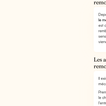
remo
Depu
le m
est 
remb
sens
vien
Les 
remo
Il e
méca
Prem
le c
l'en