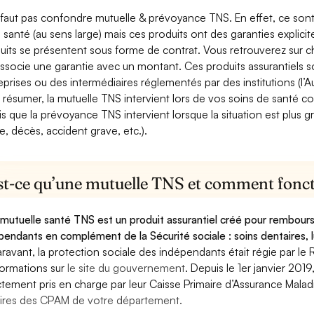
e faut pas confondre mutuelle & prévoyance TNS. En effet, ce son
a santé (au sens large) mais ces produits ont des garanties explici
uits se présentent sous forme de contrat. Vous retrouverez sur c
associe une garantie avec un montant. Ces produits assurantiels s
eprises ou des intermédiaires réglementés par des institutions (l’Au
 résumer, la mutuelle TNS intervient lors de vos soins de santé c
is que la prévoyance TNS intervient lorsque la situation est plus 
e, décès, accident grave, etc.).
st-ce qu’une mutuelle TNS et comment foncti
mutuelle santé TNS est un produit assurantiel créé pour rembourse
pendants en complément de la Sécurité sociale : soins dentaires, lu
ravant, la protection sociale des indépendants était régie par le 
formations sur
le site du gouvernement
. Depuis le 1er janvier 201
ctement pris en charge par leur Caisse Primaire d’Assurance Mala
ires des CPAM de votre département.