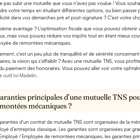
e pas subir une mutuelle que vous n’avez pas voulue ! Vous souha
dre votre temps en étudiant différentes options, ou bien passer p
licité dans vos démarches pré et post-signature ? C’est votre cho
ième avantage ? L’optimisation fiscale que vous pouvez obtenir via
us, mais vous pouvez réduire vos impôts tout en étant mieux cou
oyée de remontées mécaniques.
lement, c'est un peu plus de tranquillité et de sérénité concerna
aires, la vision qui s’affaiblit ? Avec une mutuelle TNS, vous pro
 du paiement des honoraires. Vous pouvez aller voir votre ophta
re
outil loi Madelin.
garanties principales d’une mutuelle TNS po
emontées mécaniques ?
garanties d’un contrat de mutuelle TNS sont organisées de la mê
oyé d’entreprise classique. Les garanties sont organisées par gr
Employé / Employée de remontées mécaniques, les garanties princ