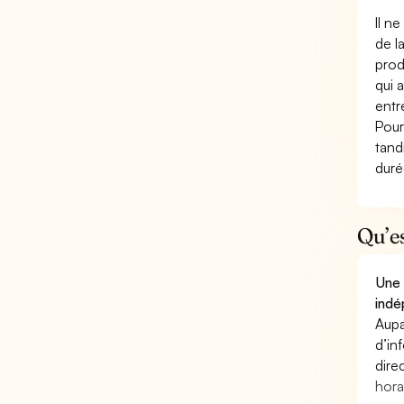
Il n
de l
prod
qui 
entr
Pour
tand
duré
Qu’e
Une 
indé
Aupa
d’in
dire
hora