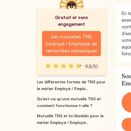
En t
Gratuit et sans
esse
engagement
cont
d'as
Les mutuelles TNS
votr
Employé / Employée de
aujo
remontées mécaniques
fonc
9,8/10
Sou
Emp
Les différentes formes de TNS pour
le métier Employé / Emplo...
Qu’est-ce qu’une mutuelle TNS et
comment fonctionne-t-elle ?
Mutuelle TNS et loi Madelin pour le
métier Employé / Employé...