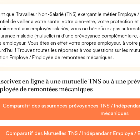
ant que Travailleur Non-Salarié (TNS) exerçant le métier Employé
ntiel de veiller à votre santé, votre bien-être, votre protection e
rairement aux employés salariés, vous ne bénéficiez pas autom
surance maladie (mutuelle) ni d’une prévoyance complémentaire,
e employeur. Vous êtes en effet votre propre employeur, à votre
urd’hui ! Trouvez toutes les réponses à vos questions sur les mut
tion Employé / Employée de remontées mécaniques.
scrivez en ligne à une mutuelle TNS ou à une pr
loyée de remontées mécaniques
Comparatif des assurances prévoyances TNS / Indépenda
mécaniques
Comparatif des Mutuelles TNS / Indépendant Employé /