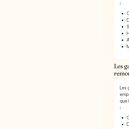
:
O
D
S
H
A
M
Les g
remon
Les 
empl
que 
:
O
D