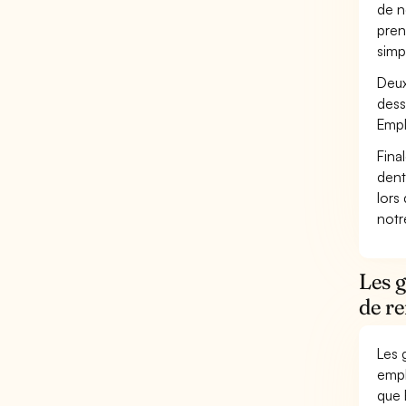
de n
pren
simp
Deux
dess
Empl
Fina
dent
lors
not
Les 
de r
Les 
empl
que 