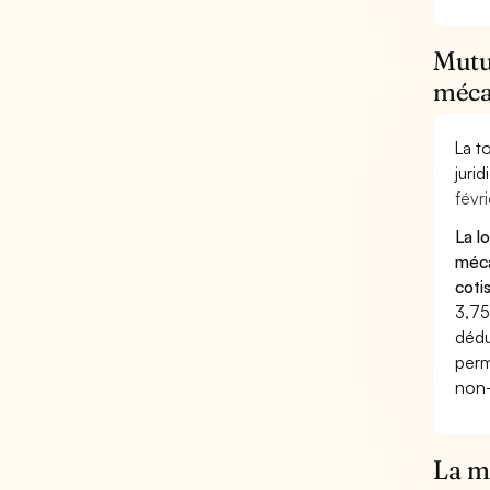
Mutu
méca
La t
juri
févri
La l
méca
coti
3,75
dédu
perm
non-
La mu