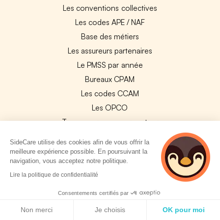
Les conventions collectives
Les codes APE / NAF
Base des métiers
Les assureurs partenaires
Le PMSS par année
Bureaux CPAM
Les codes CCAM
Les OPCO
Tops assurances par secteur
Réseaux de soins
SideCare utilise des cookies afin de vous offrir la
Boîte à outils santé
meilleure expérience possible. En poursuivant la
navigation, vous acceptez notre politique.
Les garanties des assurances entreprises
2 personnes
Lire la politique de confidentialité
consultent
PARTENAIRES
actuellement cette
Consentements certifiés par
page
Politique de cookies
Non merci
Je choisis
OK pour moi
Experts-Comptables