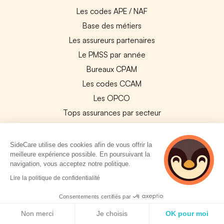
Les codes APE / NAF
Base des métiers
Les assureurs partenaires
Le PMSS par année
Bureaux CPAM
Les codes CCAM
Les OPCO
Tops assurances par secteur
Réseaux de soins
Boîte à outils santé
SideCare utilise des cookies afin de vous offrir la
meilleure expérience possible. En poursuivant la
Les garanties des assurances entreprises
navigation, vous acceptez notre politique.
2 personnes
Lire la politique de confidentialité
PARTENAIRES
consultent
actuellement cette
Consentements certifiés par
Experts-Comptables
page
Politique de cookies
Non merci
Je choisis
OK pour moi
Assureurs Partenaires