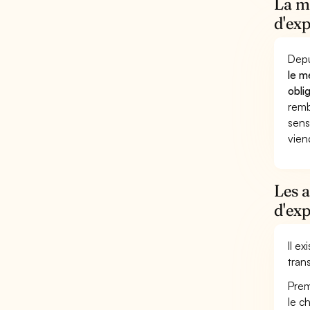
La m
d'exp
Depu
le m
obli
remb
sens
vien
Les 
d'exp
Il e
trans
Prem
le c