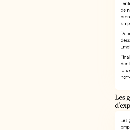
l'en
de n
pren
simp
Deux
dess
Empl
Fina
dent
lors
not
Les 
d'exp
Les 
empl