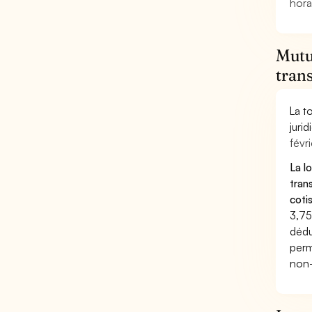
hora
Mutu
trans
La t
juri
févri
La l
tran
coti
3,75
dédu
perm
non-