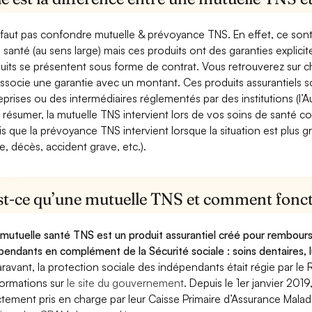
e faut pas confondre mutuelle & prévoyance TNS. En effet, ce son
a santé (au sens large) mais ces produits ont des garanties explici
uits se présentent sous forme de contrat. Vous retrouverez sur c
associe une garantie avec un montant. Ces produits assurantiels s
eprises ou des intermédiaires réglementés par des institutions (l’Au
 résumer, la mutuelle TNS intervient lors de vos soins de santé c
is que la prévoyance TNS intervient lorsque la situation est plus 
e, décès, accident grave, etc.).
st-ce qu’une mutuelle TNS et comment foncti
mutuelle santé TNS est un produit assurantiel créé pour rembourse
pendants en complément de la Sécurité sociale : soins dentaires, lu
ravant, la protection sociale des indépendants était régie par le 
formations sur
le site du gouvernement
. Depuis le 1er janvier 201
ctement pris en charge par leur Caisse Primaire d’Assurance Mala