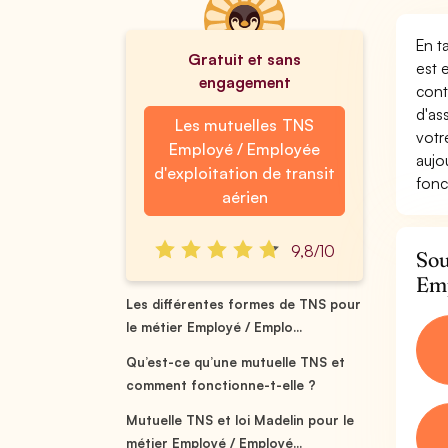
En t
Gratuit et sans
est 
engagement
cont
d'as
Les mutuelles TNS
votr
Employé / Employée
aujo
d'exploitation de transit
fonc
aérien
9,8/10
Sou
Emp
Les différentes formes de TNS pour
le métier Employé / Emplo...
Qu’est-ce qu’une mutuelle TNS et
comment fonctionne-t-elle ?
Mutuelle TNS et loi Madelin pour le
métier Employé / Employé...