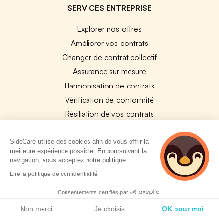
SERVICES ENTREPRISE
Explorer nos offres
Améliorer vos contrats
Changer de contrat collectif
Assurance sur mesure
Harmonisation de contrats
Vérification de conformité
Résiliation de vos contrats
PLATEFORMES
SideCare utilise des cookies afin de vous offrir la
meilleure expérience possible. En poursuivant la
Plateforme Santé Collective
navigation, vous acceptez notre politique.
Plateforme Prévoyance collective
2 personnes
Lire la politique de confidentialité
Plateforme SIRH
consultent
actuellement cette
Consentements certifiés par
Nos modules SIRH
page
Politique de cookies
Plateforme QVT
Non merci
Je choisis
OK pour moi