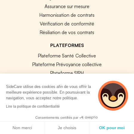
Assurance sur mesure
Harmonisation de contrats
Vérification de conformité
Résiliation de vos contrats
PLATEFORMES
Plateforme Santé Collective
Plateforme Prévoyance collective
Plateforme SIRH
Nos modules SIRH
SideCare utilise des cookies afin de vous offrir la
Plateforme QVT
meilleure expérience possible. En poursuivant la
navigation, vous acceptez notre politique.
Tous nos outils
2 personnes
Lire la politique de confidentialité
consultent
RESSOURCES RH
actuellement cette
Consentements certifiés par
page
Politique de cookies
Notre Blog
Non merci
Je choisis
OK pour moi