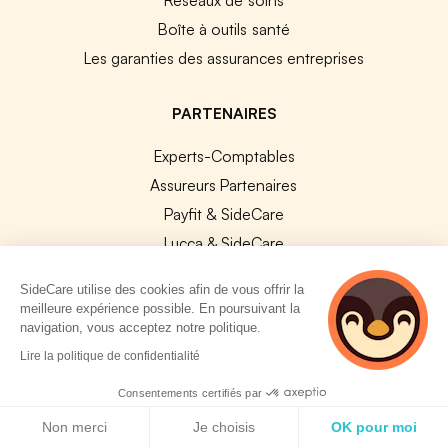
Boîte à outils santé
Les garanties des assurances entreprises
PARTENAIRES
Experts-Comptables
Assureurs Partenaires
Payfit & SideCare
Lucca & SideCare
Nibelis & SideCare
SideCare utilise des cookies afin de vous offrir la
Livi & SideCare
meilleure expérience possible. En poursuivant la
navigation, vous acceptez notre politique.
Lianeli & SideCare
2 personnes
Lire la politique de confidentialité
consultent
API & INTEGRATIONS
actuellement cette
Consentements certifiés par
API SideCare
page
Politique de cookies
Non merci
Je choisis
OK pour moi
Les SIRH / Systèmes de paie connectés