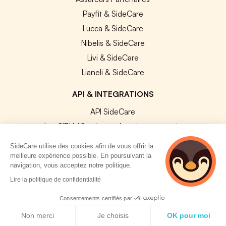
Payfit & SideCare
Lucca & SideCare
Nibelis & SideCare
Livi & SideCare
Lianeli & SideCare
API & INTEGRATIONS
API SideCare
Les SIRH / Systèmes de paie connectés
SideCare utilise des cookies afin de vous offrir la
A PROPOS
meilleure expérience possible. En poursuivant la
navigation, vous acceptez notre politique.
Se connecter
2 personnes
Lire la politique de confidentialité
consultent
Centre d'aide
actuellement cette
Consentements certifiés par
Nous contacter
page
Politique de cookies
Non merci
Je choisis
OK pour moi
Notre équipe