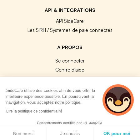
API & INTEGRATIONS
API SideCare
Les SIRH / Systèmes de paie connectés
A PROPOS
Se connecter
Centre d'aide
Nous contacter
Notre équipe
SideCare utilise des cookies afin de vous offrir la
Témoignages
meilleure expérience possible. En poursuivant la
navigation, vous acceptez notre politique.
Travailler chez SideCare
2 personnes
Lire la politique de confidentialité
Mentions légales
consultent
actuellement cette
Consentements certifiés par
CGU & RGPD
page
Politique de cookies
Cookies
Non merci
Je choisis
OK pour moi