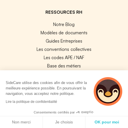
RESSOURCES RH
Notre Blog
Modèles de documents
Guides Entreprises
Les conventions collectives
Les codes APE / NAF
Base des métiers
Les assureurs partenaires
Le PMSS par année
SideCare utilise des cookies afin de vous offrir la
meilleure expérience possible. En poursuivant la
Bureaux CPAM
navigation, vous acceptez notre politique.
Les codes CCAM
2 personnes
Lire la politique de confidentialité
consultent
Les OPCO
actuellement cette
Consentements certifiés par
Tops assurances par secteur
page
Politique de cookies
Non merci
Je choisis
OK pour moi
Réseaux de soins