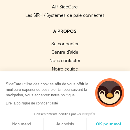
API SideCare
Les SIRH / Systèmes de paie connectés
A PROPOS
Se connecter
Centre d'aide
Nous contacter
Notre équipe
Témoignages
SideCare utilise des cookies afin de vous offrir la
Travailler chez SideCare
meilleure expérience possible. En poursuivant la
Mentions légales
navigation, vous acceptez notre politique.
2 personnes
CGU & RGPD
Lire la politique de confidentialité
consultent
Cookies
actuellement cette
Consentements certifiés par
page
Politique de cookies
NOS APPS
Non merci
Je choisis
OK pour moi