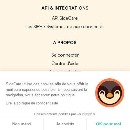
API & INTEGRATIONS
API SideCare
Les SIRH / Systèmes de paie connectés
A PROPOS
Se connecter
Centre d'aide
Nous contacter
Notre équipe
SideCare utilise des cookies afin de vous offrir la
Témoignages
meilleure expérience possible. En poursuivant la
navigation, vous acceptez notre politique.
Travailler chez SideCare
2 personnes
Lire la politique de confidentialité
Mentions légales
consultent
CGU & RGPD
actuellement cette
Consentements certifiés par
page
Politique de cookies
Cookies
Non merci
Je choisis
OK pour moi