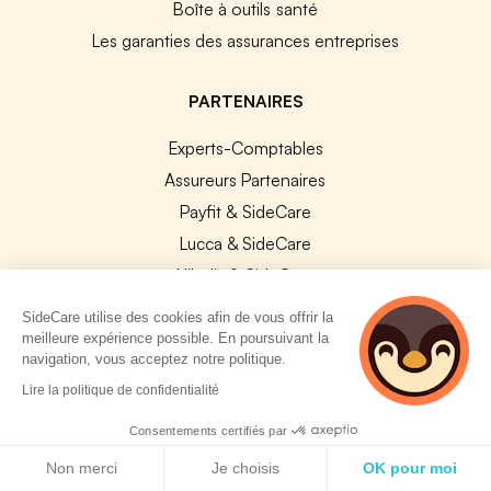
Boîte à outils santé
Les garanties des assurances entreprises
PARTENAIRES
Experts-Comptables
Assureurs Partenaires
Payfit & SideCare
Lucca & SideCare
Nibelis & SideCare
Livi & SideCare
SideCare utilise des cookies afin de vous offrir la
Lianeli & SideCare
meilleure expérience possible. En poursuivant la
navigation, vous acceptez notre politique.
API & INTEGRATIONS
2 personnes
Lire la politique de confidentialité
consultent
API SideCare
actuellement cette
Consentements certifiés par
page
Les SIRH / Systèmes de paie connectés
Politique de cookies
Non merci
Je choisis
OK pour moi