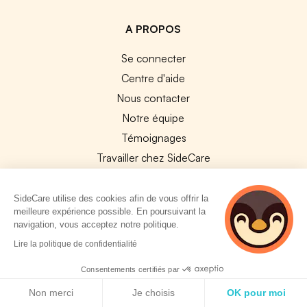
A PROPOS
Se connecter
Centre d'aide
Nous contacter
Notre équipe
Témoignages
Travailler chez SideCare
Mentions légales
CGU & RGPD
SideCare utilise des cookies afin de vous offrir la
meilleure expérience possible. En poursuivant la
Cookies
navigation, vous acceptez notre politique.
2 personnes
Lire la politique de confidentialité
NOS APPS
consultent
actuellement cette
App Store
Consentements certifiés par
page
Politique de cookies
Google Play
Non merci
Je choisis
OK pour moi