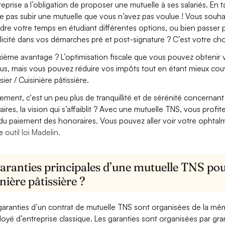
treprise a l’obligation de proposer une mutuelle à ses salariés. En
e pas subir une mutuelle que vous n’avez pas voulue ! Vous souha
dre votre temps en étudiant différentes options, ou bien passer p
licité dans vos démarches pré et post-signature ? C’est votre cho
ième avantage ? L’optimisation fiscale que vous pouvez obtenir via
us, mais vous pouvez réduire vos impôts tout en étant mieux couv
sier / Cuisinière pâtissière.
lement, c'est un peu plus de tranquillité et de sérénité concerna
aires, la vision qui s’affaiblit ? Avec une mutuelle TNS, vous pro
 du paiement des honoraires. Vous pouvez aller voir votre ophta
re
outil loi Madelin.
aranties principales d’une mutuelle TNS pour
nière pâtissière ?
garanties d’un contrat de mutuelle TNS sont organisées de la mê
oyé d’entreprise classique. Les garanties sont organisées par gr