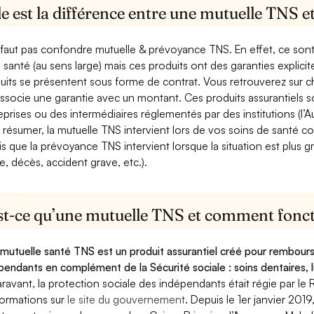
e est la différence entre une mutuelle TNS 
e faut pas confondre mutuelle & prévoyance TNS. En effet, ce son
a santé (au sens large) mais ces produits ont des garanties explici
uits se présentent sous forme de contrat. Vous retrouverez sur c
associe une garantie avec un montant. Ces produits assurantiels s
eprises ou des intermédiaires réglementés par des institutions (l’Au
 résumer, la mutuelle TNS intervient lors de vos soins de santé c
is que la prévoyance TNS intervient lorsque la situation est plus 
e, décès, accident grave, etc.).
st-ce qu’une mutuelle TNS et comment foncti
mutuelle santé TNS est un produit assurantiel créé pour rembourse
pendants en complément de la Sécurité sociale : soins dentaires, lu
ravant, la protection sociale des indépendants était régie par le 
formations sur
le site du gouvernement
. Depuis le 1er janvier 201