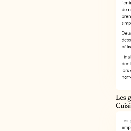
l'en
de n
pren
simp
Deux
dess
pâtis
Fina
dent
lors
not
Les g
Cuisi
Les 
empl