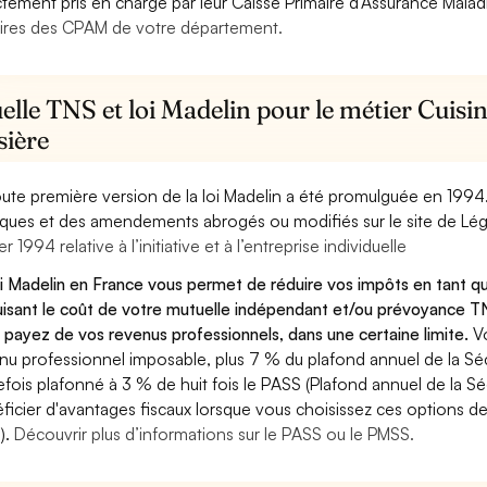
ctement pris en charge par leur Caisse Primaire d’Assurance Mala
ires des CPAM de votre département.
lle TNS et loi Madelin pour le métier Cuisini
sière
oute première version de la loi Madelin a été promulguée en 1994
diques et des amendements abrogés ou modifiés sur le site de Lég
er 1994 relative à l’initiative et à l’entreprise individuelle
oi Madelin en France vous permet de réduire vos impôts en tant que 
isant le coût de votre mutuelle indépendant et/ou prévoyance TN
 payez de vos revenus professionnels, dans une certaine limite.
V
nu professionnel imposable, plus 7 % du plafond annuel de la Sécu
efois plafonné à 3 % de huit fois le PASS (Plafond annuel de la Sé
ficier d'avantages fiscaux lorsque vous choisissez ces options de 
).
Découvrir plus d’informations sur le PASS ou le PMSS.