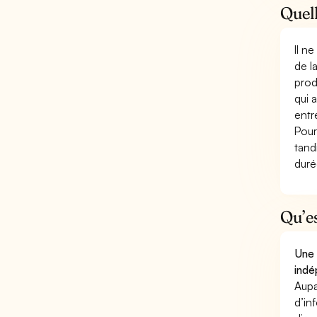
Quell
Il n
de l
prod
qui 
entr
Pour
tand
duré
Qu’e
Une 
indé
Aupa
d’in