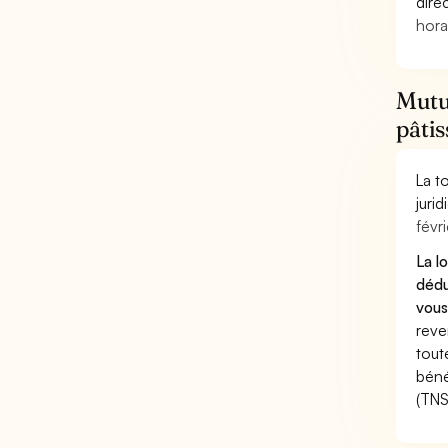
dire
hora
Mutue
pâtis
La t
juri
févri
La l
dédu
vous
reve
tout
béné
(TNS