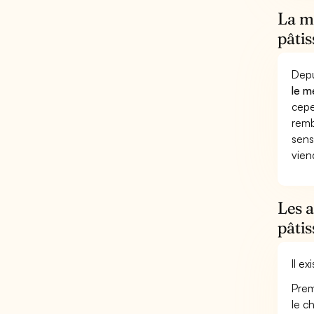
La mu
pâtis
Depu
le m
cepe
remb
sens
vien
Les a
pâtis
Il e
Prem
le c