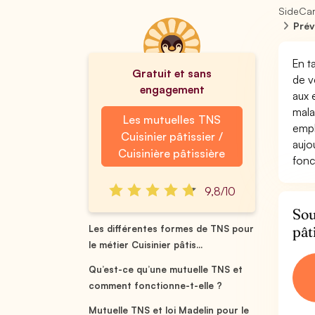
SideCa
Prév
En ta
Gratuit et sans
de v
engagement
aux 
mala
Les mutuelles TNS
empl
Cuisinier pâtissier /
aujo
Cuisinière pâtissière
fonct
9,8/10
Sou
pât
Les différentes formes de TNS pour
le métier Cuisinier pâtis...
Qu’est-ce qu’une mutuelle TNS et
comment fonctionne-t-elle ?
Mutuelle TNS et loi Madelin pour le