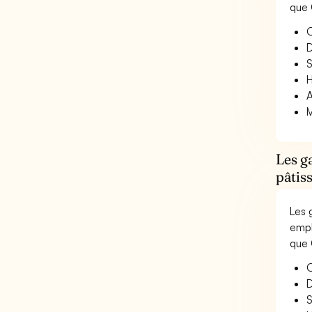
que 
O
D
S
H
A
M
Les g
pâtiss
Les 
empl
que 
O
D
S