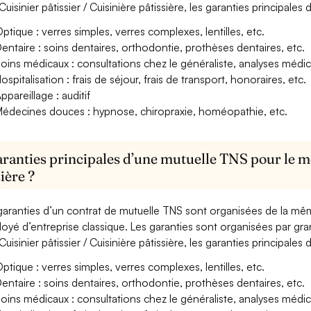
Cuisinier pâtissier / Cuisinière pâtissière, les garanties principale
ptique : verres simples, verres complexes, lentilles, etc.
entaire : soins dentaires, orthodontie, prothèses dentaires, etc.
oins médicaux : consultations chez le généraliste, analyses méd
ospitalisation : frais de séjour, frais de transport, honoraires, etc.
ppareillage : auditif
édecines douces : hypnose, chiropraxie, homéopathie, etc.
aranties principales d’une mutuelle TNS pour le mé
ière ?
garanties d’un contrat de mutuelle TNS sont organisées de la mê
oyé d’entreprise classique. Les garanties sont organisées par gr
Cuisinier pâtissier / Cuisinière pâtissière, les garanties principale
ptique : verres simples, verres complexes, lentilles, etc.
entaire : soins dentaires, orthodontie, prothèses dentaires, etc.
oins médicaux : consultations chez le généraliste, analyses méd