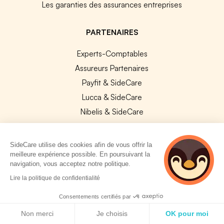
Les garanties des assurances entreprises
PARTENAIRES
Experts-Comptables
Assureurs Partenaires
Payfit & SideCare
Lucca & SideCare
Nibelis & SideCare
Livi & SideCare
Lianeli & SideCare
SideCare utilise des cookies afin de vous offrir la
meilleure expérience possible. En poursuivant la
API & INTEGRATIONS
navigation, vous acceptez notre politique.
2 personnes
Lire la politique de confidentialité
API SideCare
consultent
Les SIRH / Systèmes de paie connectés
actuellement cette
Consentements certifiés par
page
Politique de cookies
Non merci
Je choisis
OK pour moi
A PROPOS