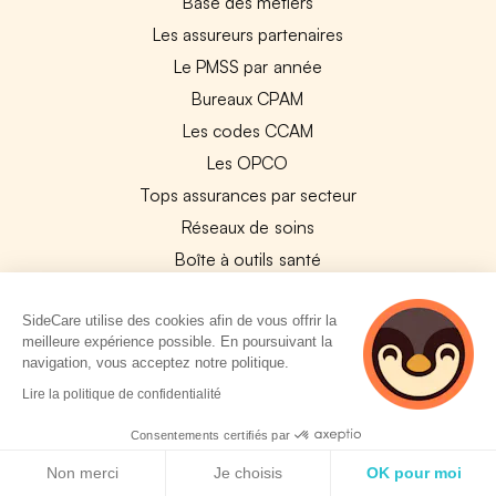
Base des métiers
Les assureurs partenaires
Le PMSS par année
Bureaux CPAM
Les codes CCAM
Les OPCO
Tops assurances par secteur
Réseaux de soins
Boîte à outils santé
Les garanties des assurances entreprises
SideCare utilise des cookies afin de vous offrir la
meilleure expérience possible. En poursuivant la
PARTENAIRES
navigation, vous acceptez notre politique.
2 personnes
Lire la politique de confidentialité
Experts-Comptables
consultent
Assureurs Partenaires
actuellement cette
Consentements certifiés par
page
Politique de cookies
Payfit & SideCare
Non merci
Je choisis
OK pour moi
Lucca & SideCare