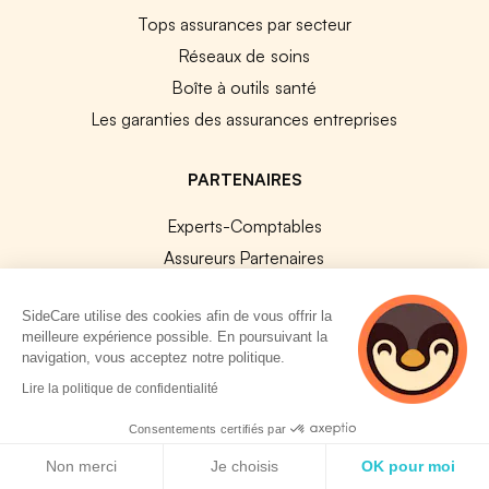
Tops assurances par secteur
Réseaux de soins
Boîte à outils santé
Les garanties des assurances entreprises
PARTENAIRES
Experts-Comptables
Assureurs Partenaires
Payfit & SideCare
SideCare utilise des cookies afin de vous offrir la
Lucca & SideCare
meilleure expérience possible. En poursuivant la
Nibelis & SideCare
navigation, vous acceptez notre politique.
Livi & SideCare
2 personnes
Lire la politique de confidentialité
consultent
Lianeli & SideCare
actuellement cette
Consentements certifiés par
page
Politique de cookies
API & INTEGRATIONS
Non merci
Je choisis
OK pour moi