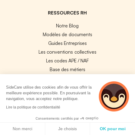
RESSOURCES RH
Notre Blog
Modèles de documents
Guides Entreprises
Les conventions collectives
Les codes APE / NAF
Base des métiers
Les assureurs partenaires
Le PMSS par année
SideCare utilise des cookies afin de vous offrir la
meilleure expérience possible. En poursuivant la
Bureaux CPAM
navigation, vous acceptez notre politique.
Les codes CCAM
2 personnes
Lire la politique de confidentialité
consultent
Les OPCO
actuellement cette
Consentements certifiés par
Tops assurances par secteur
page
Politique de cookies
Non merci
Je choisis
OK pour moi
Réseaux de soins