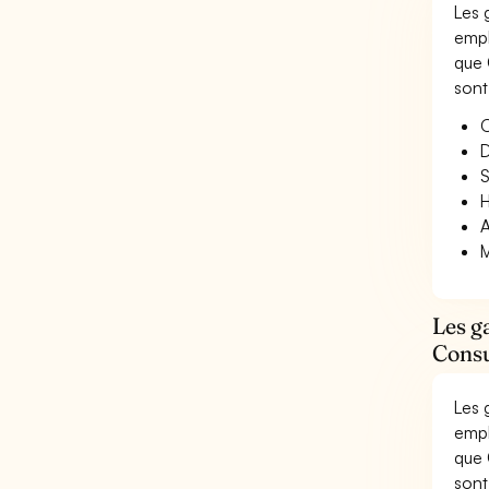
Les 
empl
que 
sont
O
D
S
H
A
M
Les g
Consu
Les 
empl
que 
sont