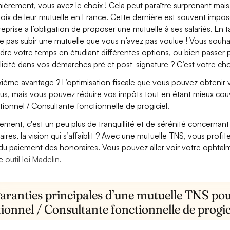
ièrement, vous avez le choix ! Cela peut paraître surprenant mais 
hoix de leur mutuelle en France. Cette dernière est souvent imposé
treprise a l’obligation de proposer une mutuelle à ses salariés. En
e pas subir une mutuelle que vous n’avez pas voulue ! Vous souha
dre votre temps en étudiant différentes options, ou bien passer p
licité dans vos démarches pré et post-signature ? C’est votre cho
ième avantage ? L’optimisation fiscale que vous pouvez obtenir via
us, mais vous pouvez réduire vos impôts tout en étant mieux cou
tionnel / Consultante fonctionnelle de progiciel.
lement, c'est un peu plus de tranquillité et de sérénité concerna
aires, la vision qui s’affaiblit ? Avec une mutuelle TNS, vous pro
 du paiement des honoraires. Vous pouvez aller voir votre ophta
re
outil loi Madelin.
aranties principales d’une mutuelle TNS pou
ionnel / Consultante fonctionnelle de progic