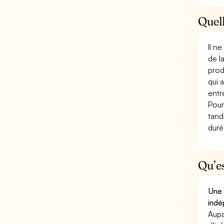
Quell
Il n
de l
prod
qui 
entr
Pour
tand
duré
Qu’e
Une 
indé
Aupa