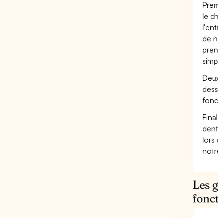
Prem
le c
l'en
de n
pren
simp
Deux
dess
fonc
Fina
dent
lors
not
Les g
fonct