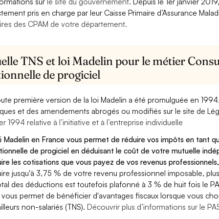
formations sur
le site du gouvernement
. Depuis le 1er janvier 201
ctement pris en charge par leur Caisse Primaire d’Assurance Mala
ires des CPAM de votre département.
lle TNS et loi Madelin pour le métier Consu
ionnelle de progiciel
oute première version de la loi Madelin a été promulguée en 1994
diques et des amendements abrogés ou modifiés sur le site de Lég
er 1994 relative à l’initiative et à l’entreprise individuelle
oi Madelin en France vous permet de réduire vos impôts en tant q
tionnelle de progiciel en déduisant le coût de votre mutuelle i
ire les cotisations que vous payez de vos revenus professionnels,
ire jusqu'à 3,75 % de votre revenu professionnel imposable, plus
otal des déductions est toutefois plafonné à 3 % de huit fois le PA
 vous permet de bénéficier d'avantages fiscaux lorsque vous choi
ailleurs non-salariés (TNS).
Découvrir plus d’informations sur le P