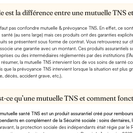
e est la différence entre une mutuelle TNS 
e faut pas confondre mutuelle & prévoyance TNS. En effet, ce son
a santé (au sens large) mais ces produits ont des garanties explici
uits se présentent sous forme de contrat. Vous retrouverez sur c
associe une garantie avec un montant. Ces produits assurantiels s
eprises ou des intermédiaires réglementés par des institutions (l’Au
 résumer, la mutuelle TNS intervient lors de vos soins de santé c
is que la prévoyance TNS intervient lorsque la situation est plus 
e, décès, accident grave, etc.).
st-ce qu’une mutuelle TNS et comment foncti
mutuelle santé TNS est un produit assurantiel créé pour rembourse
pendants en complément de la Sécurité sociale : soins dentaires, lu
ravant, la protection sociale des indépendants était régie par le 