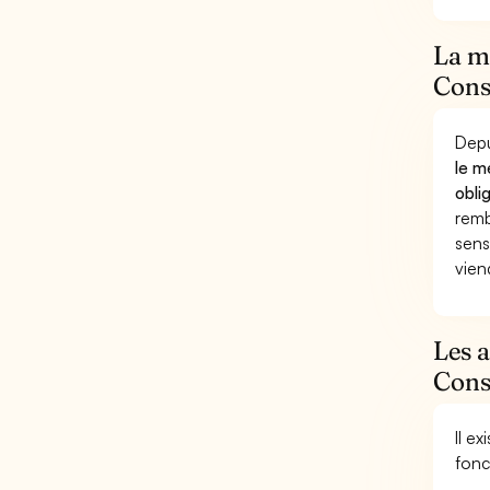
La mu
Consu
Depu
le m
obli
remb
sens
vien
Les 
Consu
Il e
fonc