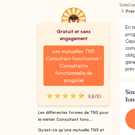
SideCa
Prév
En t
Gratuit et sans
prog
engagement
Cepe
comp
Les mutuelles TNS
obli
Consultant fonctionnel /
gara
Consultante
prév
fonctionnelle de
progiciel
Sou
9,8/10
fon
Les différentes formes de TNS pour
le métier Consultant fonc...
Qu’est-ce qu’une mutuelle TNS et