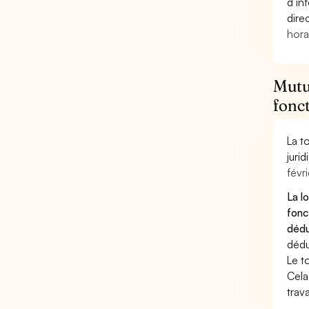
d’in
dire
hora
Mutue
fonct
La t
juri
févri
La l
fonc
dédu
dédu
Le t
Cela
trav