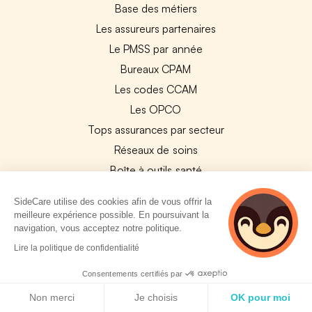
Base des métiers
Les assureurs partenaires
Le PMSS par année
Bureaux CPAM
Les codes CCAM
Les OPCO
Tops assurances par secteur
Réseaux de soins
Boîte à outils santé
Les garanties des assurances entreprises
SideCare utilise des cookies afin de vous offrir la
meilleure expérience possible. En poursuivant la
PARTENAIRES
navigation, vous acceptez notre politique.
2 personnes
Lire la politique de confidentialité
Experts-Comptables
consultent
actuellement cette
Consentements certifiés par
Assureurs Partenaires
page
Politique de cookies
Payfit & SideCare
Non merci
Je choisis
OK pour moi