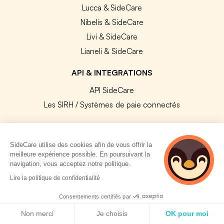
Lucca & SideCare
Nibelis & SideCare
Livi & SideCare
Lianeli & SideCare
API & INTEGRATIONS
API SideCare
Les SIRH / Systèmes de paie connectés
A PROPOS
SideCare utilise des cookies afin de vous offrir la
Se connecter
meilleure expérience possible. En poursuivant la
navigation, vous acceptez notre politique.
Centre d'aide
2 personnes
Lire la politique de confidentialité
Nous contacter
consultent
actuellement cette
Notre équipe
Consentements certifiés par
page
Politique de cookies
Témoignages
Non merci
Je choisis
OK pour moi