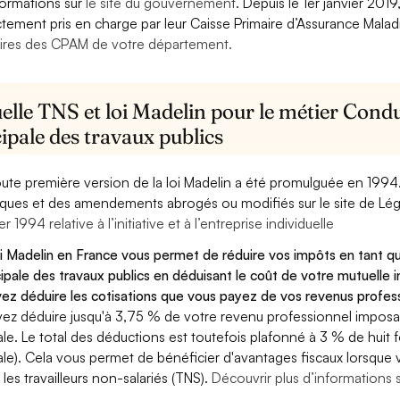
formations sur
le site du gouvernement
. Depuis le 1er janvier 201
ctement pris en charge par leur Caisse Primaire d’Assurance Mala
ires des CPAM de votre département.
lle TNS et loi Madelin pour le métier Condu
ipale des travaux publics
oute première version de la loi Madelin a été promulguée en 1994
diques et des amendements abrogés ou modifiés sur le site de Lég
er 1994 relative à l’initiative et à l’entreprise individuelle
oi Madelin en France vous permet de réduire vos impôts en tant q
cipale des travaux publics en déduisant le coût de votre mutuell
ez déduire les cotisations que vous payez de vos revenus professi
ez déduire jusqu'à 3,75 % de votre revenu professionnel imposab
ale. Le total des déductions est toutefois plafonné à 3 % de huit f
ale). Cela vous permet de bénéficier d'avantages fiscaux lorsque
 les travailleurs non-salariés (TNS).
Découvrir plus d’informations 