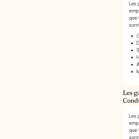
Les 
empl
que 
sont
O
D
S
H
A
M
Les g
Condu
Les 
empl
que 
sont