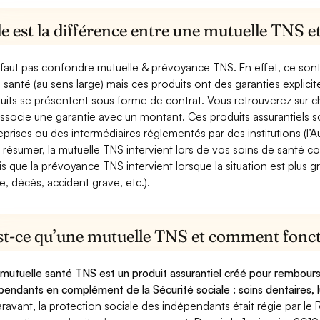
e est la différence entre une mutuelle TNS 
e faut pas confondre mutuelle & prévoyance TNS. En effet, ce son
a santé (au sens large) mais ces produits ont des garanties explici
uits se présentent sous forme de contrat. Vous retrouverez sur c
associe une garantie avec un montant. Ces produits assurantiels s
eprises ou des intermédiaires réglementés par des institutions (l’Au
 résumer, la mutuelle TNS intervient lors de vos soins de santé c
is que la prévoyance TNS intervient lorsque la situation est plus 
e, décès, accident grave, etc.).
st-ce qu’une mutuelle TNS et comment foncti
mutuelle santé TNS est un produit assurantiel créé pour rembourse
pendants en complément de la Sécurité sociale : soins dentaires, lu
ravant, la protection sociale des indépendants était régie par le 