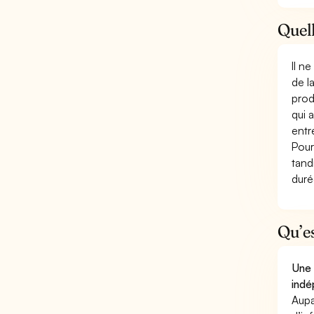
Quell
Il n
de l
prod
qui 
entr
Pour
tand
duré
Qu’e
Une 
indé
Aupa