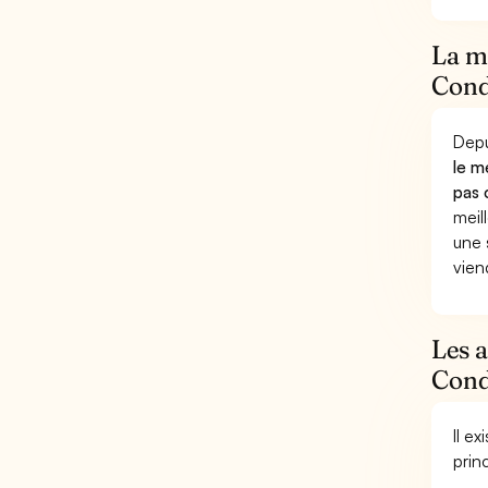
La mu
Condu
Depu
le m
pas 
meil
une 
vien
Les 
Condu
Il e
prin