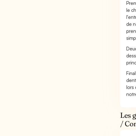
Prem
le c
l'en
de n
pren
simp
Deux
dess
prin
Fina
dent
lors
not
Les g
/ Con