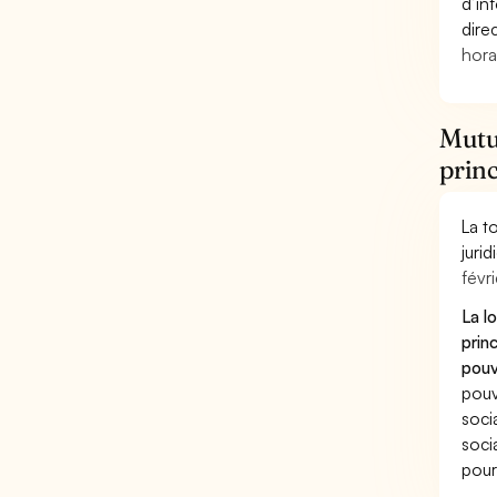
d’in
dire
hora
Mutue
princ
La t
juri
févri
La l
prin
pouv
pouv
soci
soci
pour