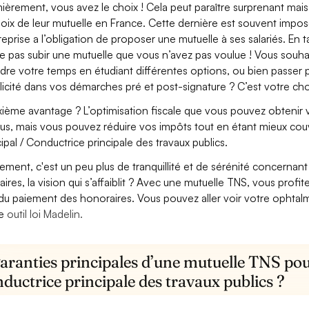
ièrement, vous avez le choix ! Cela peut paraître surprenant mais 
hoix de leur mutuelle en France. Cette dernière est souvent imposé
treprise a l’obligation de proposer une mutuelle à ses salariés. En
e pas subir une mutuelle que vous n’avez pas voulue ! Vous souha
dre votre temps en étudiant différentes options, ou bien passer p
licité dans vos démarches pré et post-signature ? C’est votre cho
ième avantage ? L’optimisation fiscale que vous pouvez obtenir via
us, mais vous pouvez réduire vos impôts tout en étant mieux cou
cipal / Conductrice principale des travaux publics.
lement, c'est un peu plus de tranquillité et de sérénité concerna
aires, la vision qui s’affaiblit ? Avec une mutuelle TNS, vous pro
 du paiement des honoraires. Vous pouvez aller voir votre ophta
re
outil loi Madelin.
aranties principales d’une mutuelle TNS pou
ductrice principale des travaux publics ?