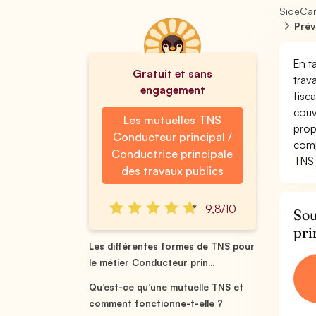
SideCa
Prév
En t
Gratuit et sans
trav
engagement
fisc
couv
Les mutuelles TNS
prop
Conducteur principal /
comp
Conductrice principale
TNS 
des travaux publics
9,8/10
Sou
pri
Les différentes formes de TNS pour
le métier Conducteur prin...
Qu’est-ce qu’une mutuelle TNS et
comment fonctionne-t-elle ?