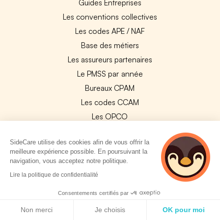
Guides Entreprises
Les conventions collectives
Les codes APE / NAF
Base des métiers
Les assureurs partenaires
Le PMSS par année
Bureaux CPAM
Les codes CCAM
Les OPCO
Tops assurances par secteur
SideCare utilise des cookies afin de vous offrir la
Réseaux de soins
meilleure expérience possible. En poursuivant la
Boîte à outils santé
navigation, vous acceptez notre politique.
2 personnes
Les garanties des assurances entreprises
Lire la politique de confidentialité
consultent
actuellement cette
Consentements certifiés par
PARTENAIRES
page
Politique de cookies
Non merci
Je choisis
OK pour moi