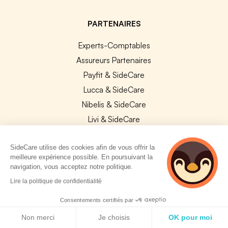
PARTENAIRES
Experts-Comptables
Assureurs Partenaires
Payfit & SideCare
Lucca & SideCare
Nibelis & SideCare
Livi & SideCare
Lianeli & SideCare
SideCare utilise des cookies afin de vous offrir la
API & INTEGRATIONS
meilleure expérience possible. En poursuivant la
navigation, vous acceptez notre politique.
API SideCare
2 personnes
Lire la politique de confidentialité
Les SIRH / Systèmes de paie connectés
consultent
actuellement cette
Consentements certifiés par
page
Politique de cookies
A PROPOS
Non merci
Je choisis
OK pour moi