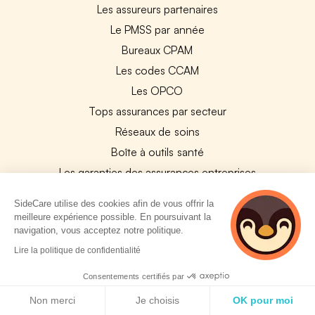
Les assureurs partenaires
Le PMSS par année
Bureaux CPAM
Les codes CCAM
Les OPCO
Tops assurances par secteur
Réseaux de soins
Boîte à outils santé
Les garanties des assurances entreprises
SideCare utilise des cookies afin de vous offrir la
PARTENAIRES
meilleure expérience possible. En poursuivant la
navigation, vous acceptez notre politique.
Experts-Comptables
2 personnes
Lire la politique de confidentialité
Assureurs Partenaires
consultent
actuellement cette
Consentements certifiés par
Payfit & SideCare
page
Politique de cookies
Non merci
Je choisis
OK pour moi
Lucca & SideCare