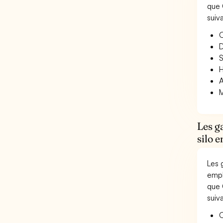
que 
suiv
O
D
S
H
A
M
Les g
silo e
Les 
empl
que 
suiv
O