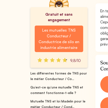
En t
Gratuit et sans
alim
engagement
Cepe
comp
Les mutuelles TNS
obli
Conducteur /
gara
Conductrice de silo en
prév
industrie alimentaire
9,8/10
Sou
Con
Les différentes formes de TNS pour
le métier Conducteur / Co...
Qu’est-ce qu’une mutuelle TNS et
comment fonctionne-t-elle ?
Mutuelle TNS et loi Madelin pour le
métier Conducteur / Cond...