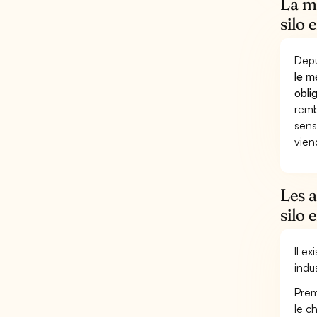
La mu
silo 
Depu
le m
obli
remb
sens
vien
Les 
silo 
Il e
indu
Prem
le c