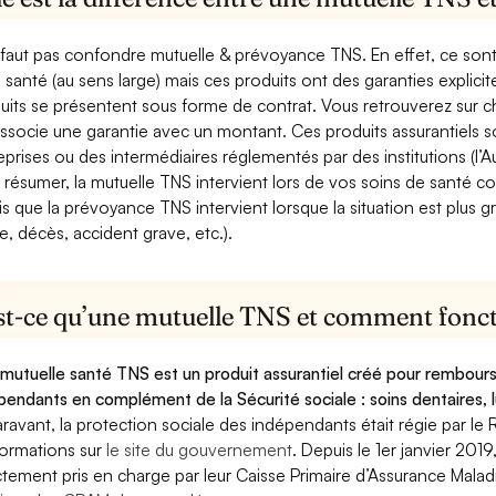
e faut pas confondre mutuelle & prévoyance TNS. En effet, ce son
a santé (au sens large) mais ces produits ont des garanties explici
uits se présentent sous forme de contrat. Vous retrouverez sur c
associe une garantie avec un montant. Ces produits assurantiels s
eprises ou des intermédiaires réglementés par des institutions (l’Au
 résumer, la mutuelle TNS intervient lors de vos soins de santé c
is que la prévoyance TNS intervient lorsque la situation est plus 
e, décès, accident grave, etc.).
st-ce qu’une mutuelle TNS et comment foncti
mutuelle santé TNS est un produit assurantiel créé pour rembourse
pendants en complément de la Sécurité sociale : soins dentaires, lu
ravant, la protection sociale des indépendants était régie par le 
formations sur
le site du gouvernement
. Depuis le 1er janvier 201
ctement pris en charge par leur Caisse Primaire d’Assurance Mala