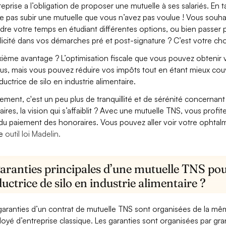
treprise a l’obligation de proposer une mutuelle à ses salariés. En
e pas subir une mutuelle que vous n’avez pas voulue ! Vous souha
dre votre temps en étudiant différentes options, ou bien passer p
licité dans vos démarches pré et post-signature ? C’est votre cho
ième avantage ? L’optimisation fiscale que vous pouvez obtenir via
us, mais vous pouvez réduire vos impôts tout en étant mieux cou
uctrice de silo en industrie alimentaire.
lement, c'est un peu plus de tranquillité et de sérénité concerna
aires, la vision qui s’affaiblit ? Avec une mutuelle TNS, vous pro
 du paiement des honoraires. Vous pouvez aller voir votre ophta
re
outil loi Madelin.
garanties principales d’une mutuelle TNS pou
ctrice de silo en industrie alimentaire ?
garanties d’un contrat de mutuelle TNS sont organisées de la mê
oyé d’entreprise classique. Les garanties sont organisées par gr