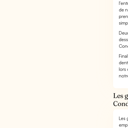
l'en
de n
pren
simp
Deux
dess
Cond
Fina
dent
lors
not
Les 
Condu
Les 
empl