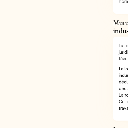
hora
Mutue
indus
La t
juri
févri
La l
indu
dédu
dédu
Le t
Cela
trav