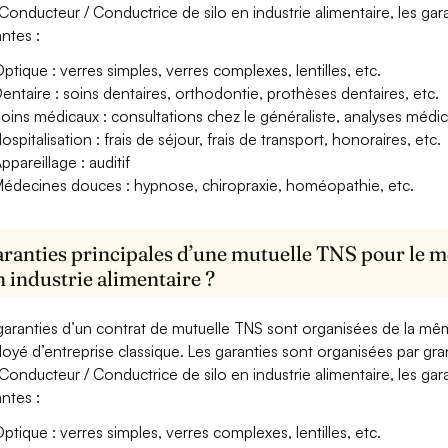
Conducteur / Conductrice de silo en industrie alimentaire, les gar
antes :
ptique : verres simples, verres complexes, lentilles, etc.
entaire : soins dentaires, orthodontie, prothèses dentaires, etc.
oins médicaux : consultations chez le généraliste, analyses méd
ospitalisation : frais de séjour, frais de transport, honoraires, etc.
ppareillage : auditif
édecines douces : hypnose, chiropraxie, homéopathie, etc.
aranties principales d’une mutuelle TNS pour le 
n industrie alimentaire ?
garanties d’un contrat de mutuelle TNS sont organisées de la mê
oyé d’entreprise classique. Les garanties sont organisées par gr
Conducteur / Conductrice de silo en industrie alimentaire, les gar
antes :
ptique : verres simples, verres complexes, lentilles, etc.