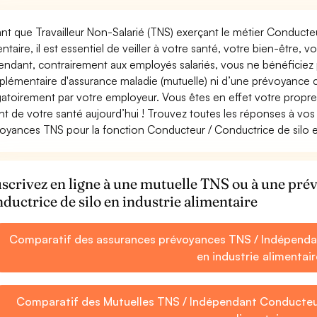
ant que Travailleur Non-Salarié (TNS) exerçant le métier Conducteu
entaire, il est essentiel de veiller à votre santé, votre bien-être, v
ndant, contrairement aux employés salariés, vous ne bénéficie
lémentaire d'assurance maladie (mutuelle) ni d’une prévoyance
gatoirement par votre employeur. Vous êtes en effet votre propr
nt de votre santé aujourd’hui ! Trouvez toutes les réponses à vos 
oyances TNS pour la fonction Conducteur / Conductrice de silo en
scrivez en ligne à une mutuelle TNS ou à une pr
ductrice de silo en industrie alimentaire
Comparatif des assurances prévoyances TNS / Indépendan
en industrie alimentair
Comparatif des Mutuelles TNS / Indépendant Conducteur 