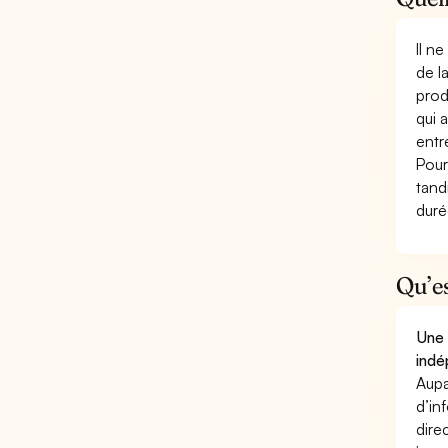
Il n
de l
prod
qui 
entr
Pour
tand
duré
Qu’e
Une 
indé
Aupa
d’in
dire