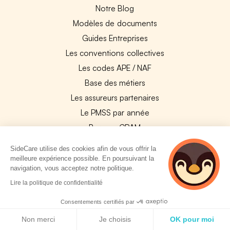
Notre Blog
Modèles de documents
Guides Entreprises
Les conventions collectives
Les codes APE / NAF
Base des métiers
Les assureurs partenaires
Le PMSS par année
Bureaux CPAM
Les codes CCAM
SideCare utilise des cookies afin de vous offrir la
Les OPCO
meilleure expérience possible. En poursuivant la
navigation, vous acceptez notre politique.
Tops assurances par secteur
2 personnes
Lire la politique de confidentialité
Réseaux de soins
consultent
actuellement cette
Boîte à outils santé
Consentements certifiés par
page
Politique de cookies
Les garanties des assurances entreprises
Non merci
Je choisis
OK pour moi