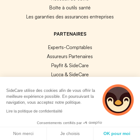
Boîte à outils santé
Les garanties des assurances entreprises
PARTENAIRES
Experts-Comptables
Assureurs Partenaires
Payfit & SideCare
Lucca & SideCare
Nibelis & SideCare
SideCare utilise des cookies afin de vous offrir la
Livi & SideCare
meilleure expérience possible. En poursuivant la
Lianeli & SideCare
navigation, vous acceptez notre politique.
2 personnes
Lire la politique de confidentialité
API & INTEGRATIONS
consultent
actuellement cette
Consentements certifiés par
API SideCare
page
Politique de cookies
Non merci
Je choisis
OK pour moi
Les SIRH / Systèmes de paie connectés