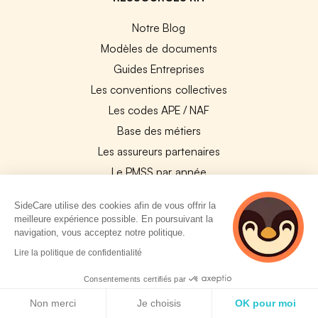
Notre Blog
Modèles de documents
Guides Entreprises
Les conventions collectives
Les codes APE / NAF
Base des métiers
Les assureurs partenaires
Le PMSS par année
Bureaux CPAM
SideCare utilise des cookies afin de vous offrir la
Les codes CCAM
meilleure expérience possible. En poursuivant la
Les OPCO
navigation, vous acceptez notre politique.
2 personnes
Tops assurances par secteur
Lire la politique de confidentialité
consultent
Réseaux de soins
actuellement cette
Consentements certifiés par
page
Boîte à outils santé
Politique de cookies
Non merci
Je choisis
OK pour moi
Les garanties des assurances entreprises