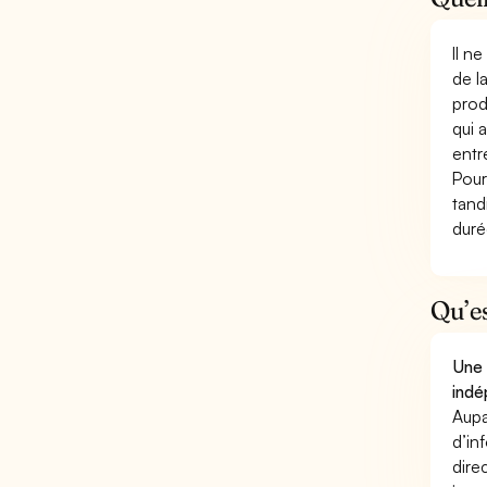
Il n
de l
prod
qui 
entr
Pour
tand
duré
Qu’e
Une 
indé
Aupa
d’in
dire