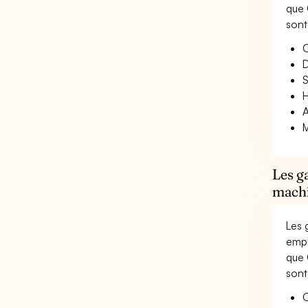
que 
sont
O
D
S
H
A
M
Les g
machi
Les 
empl
que 
sont
O