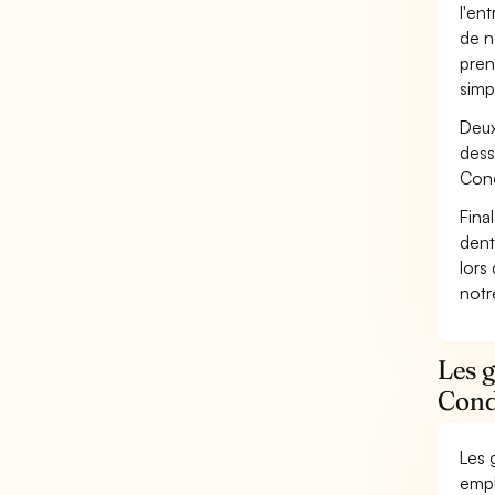
l'en
de n
pren
simp
Deux
dess
Cond
Fina
dent
lors
not
Les 
Cond
Les 
empl