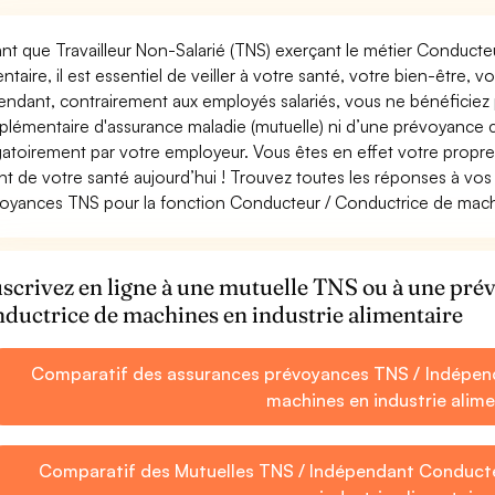
ant que Travailleur Non-Salarié (TNS) exerçant le métier Conduct
entaire, il est essentiel de veiller à votre santé, votre bien-être, v
ndant, contrairement aux employés salariés, vous ne bénéficie
lémentaire d'assurance maladie (mutuelle) ni d’une prévoyance
gatoirement par votre employeur. Vous êtes en effet votre propr
nt de votre santé aujourd’hui ! Trouvez toutes les réponses à vos 
oyances TNS pour la fonction Conducteur / Conductrice de machin
scrivez en ligne à une mutuelle TNS ou à une pr
ductrice de machines en industrie alimentaire
Comparatif des assurances prévoyances TNS / Indépen
machines en industrie alime
Comparatif des Mutuelles TNS / Indépendant Conducte