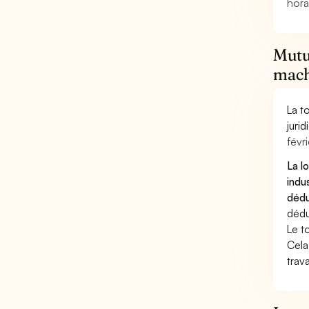
hora
Mutu
mach
La t
juri
févri
La l
indu
dédu
dédu
Le t
Cela
trav