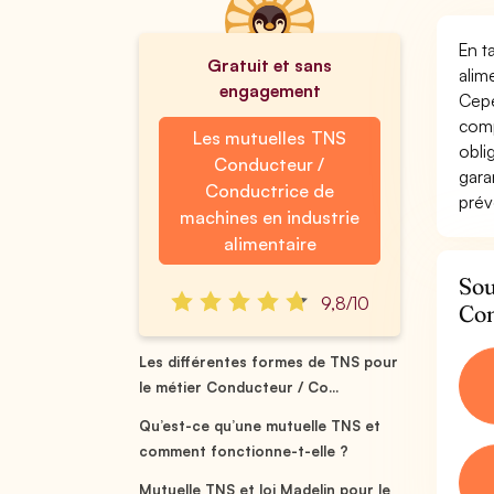
En t
Gratuit et sans
alim
engagement
Cepe
comp
Les mutuelles TNS
obli
Conducteur /
gara
Conductrice de
prév
machines en industrie
alimentaire
Sou
9,8/10
Con
Les différentes formes de TNS pour
le métier Conducteur / Co...
Qu’est-ce qu’une mutuelle TNS et
comment fonctionne-t-elle ?
Mutuelle TNS et loi Madelin pour le