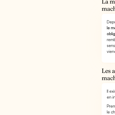
La mu
mach
Depu
le m
obli
remb
sens
vien
Les 
mach
Il e
en i
Prem
le c