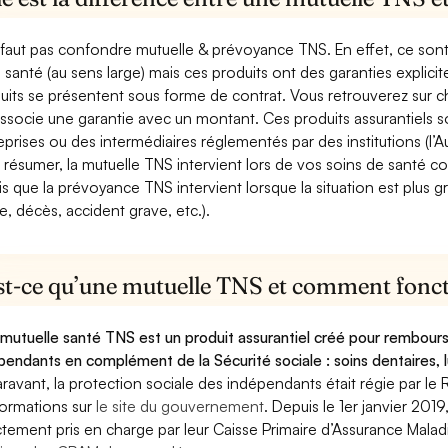
e faut pas confondre mutuelle & prévoyance TNS. En effet, ce son
a santé (au sens large) mais ces produits ont des garanties explici
uits se présentent sous forme de contrat. Vous retrouverez sur c
associe une garantie avec un montant. Ces produits assurantiels s
eprises ou des intermédiaires réglementés par des institutions (l’Au
 résumer, la mutuelle TNS intervient lors de vos soins de santé c
is que la prévoyance TNS intervient lorsque la situation est plus 
e, décès, accident grave, etc.).
st-ce qu’une mutuelle TNS et comment foncti
mutuelle santé TNS est un produit assurantiel créé pour rembourse
pendants en complément de la Sécurité sociale : soins dentaires, lu
ravant, la protection sociale des indépendants était régie par le 
formations sur
le site du gouvernement
. Depuis le 1er janvier 201
ctement pris en charge par leur Caisse Primaire d’Assurance Mala