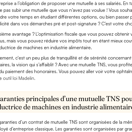
treprise a l’obligation de proposer une mutuelle à ses salariés. En
e pas subir une mutuelle que vous n’avez pas voulue ! Vous souha
dre votre temps en étudiant différentes options, ou bien passer p
licité dans vos démarches pré et post-signature ? C’est votre cho
ième avantage ? L’optimisation fiscale que vous pouvez obtenir via
us, mais vous pouvez réduire vos impôts tout en étant mieux cou
uctrice de machines en industrie alimentaire.
lement, c'est un peu plus de tranquillité et de sérénité concerna
aires, la vision qui s’affaiblit ? Avec une mutuelle TNS, vous pro
 du paiement des honoraires. Vous pouvez aller voir votre ophta
re
outil loi Madelin.
garanties principales d’une mutuelle TNS pou
uctrice de machines en industrie alimentair
garanties d’un contrat de mutuelle TNS sont organisées de la mê
oyé d’entreprise classique. Les garanties sont organisées par gr